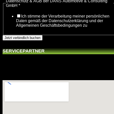
Datenschutz & AGB der DANS Automotive & Consulting
h
GmbH
*
l
F
Ich stimme der Verarbeitung meiner persönlichen
a
Daten gemäß der Datenschutzerklärung und der
h
Allgemeinen Geschäftsbedingungen zu
r
z
e
Jetzt verbindlich buchen
u
g
e
SERVICEPARTNER
F
a
h
r
z
e
u
g
e