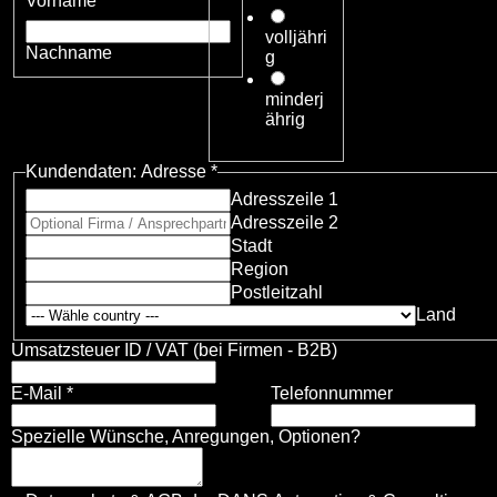
Vorname
volljähri
Nachname
g
minderj
ährig
Kundendaten: Adresse
*
Adresszeile 1
Adresszeile 2
Stadt
Region
Postleitzahl
Land
Umsatzsteuer ID / VAT (bei Firmen - B2B)
E-Mail
*
Telefonnummer
A
Spezielle Wünsche, Anregungen, Optionen?
n
z
a