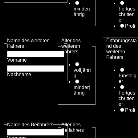
minderj
Fortges
ährig
chritten
er
Profi
Name des weiteren
Alter des
Erfahrungssta
Fahrers
weiteren
nd des
Fahrers
weiteren
Fahrers
Vorname
volljähri
Nachname
g
Einsteig
er
minderj
ährig
Fortges
chritten
er
Profi
Name des Beifahrers
Alter des
Beifahrers