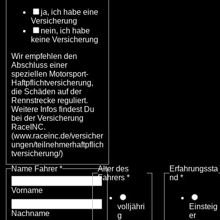
ja, ich habe eine
Versicherung
nein, ich habe
keine Versicherung
Wir empfehlen den
Abschluss einer
speziellen Motorsport-
Haftpflichtversicherung,
die Schäden auf der
Rennstrecke reguliert.
Weitere Infos findest Du
bei der Versicherung
RaceINC.
(www.raceinc.de/versicher
ungen/teilnehmerhaftpflich
tversicherung/)
Name Fahrer
*
Alter des
Erfahrungssta
Fahrers
*
nd
*
Vorname
volljähri
Einsteig
Nachname
g
er