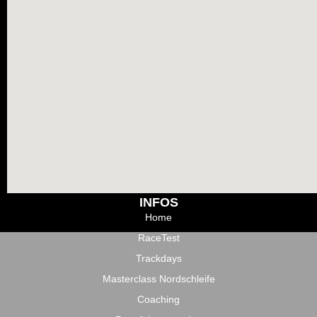
INFOS
Home
RaceTest
Trackdays
Masterclass Nordschleife
Coaching