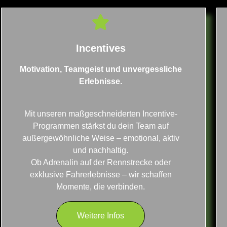
Incentives
Motivation, Teamgeist und unvergessliche
Erlebnisse.
Mit unseren maßgeschneiderten Incentive-
Programmen stärkst du dein Team auf
außergewöhnliche Weise – emotional, aktiv
und nachhaltig.
Ob Adrenalin auf der Rennstrecke oder
exklusive Fahrerlebnisse – wir schaffen
Momente, die verbinden.​
Weitere Infos