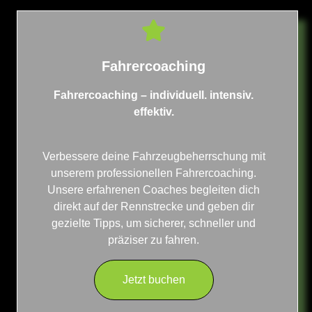
Fahrercoaching
Fahrercoaching – individuell. intensiv.
effektiv.
Verbessere deine Fahrzeugbeherrschung mit
unserem professionellen Fahrercoaching.
Unsere erfahrenen Coaches begleiten dich
direkt auf der Rennstrecke und geben dir
gezielte Tipps, um sicherer, schneller und
präziser zu fahren.
Jetzt buchen