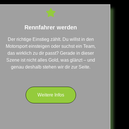
Rennfahrer werden
Der richtige Einstieg zählt. Du willst in den
Motorsport einsteigen oder suchst ein Team,
das wirklich zu dir passt? Gerade in dieser
Szene ist nicht alles Gold, was glänzt – und
genau deshalb stehen wir dir zur Seite.
Weitere Infos