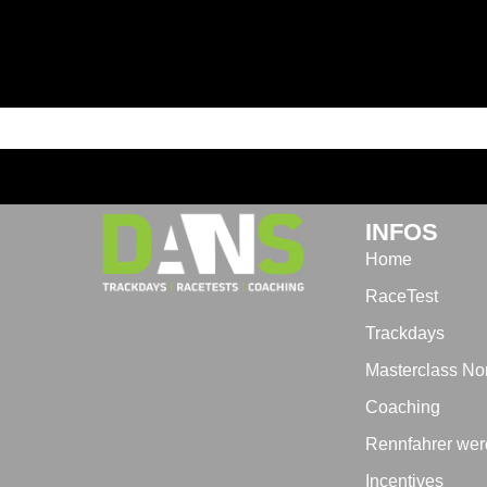
INFOS
Home
RaceTest
Trackdays
Masterclass Nor
Coaching
Rennfahrer we
Incentives