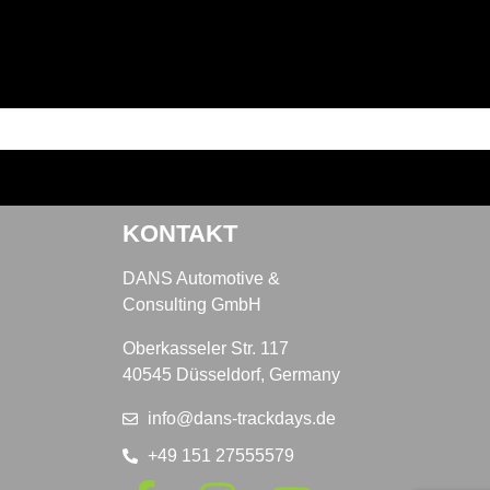
KONTAKT
DANS Automotive &
Consulting GmbH
Oberkasseler Str. 117
40545 Düsseldorf, Germany
info@dans-trackdays.de
+49 151 27555579