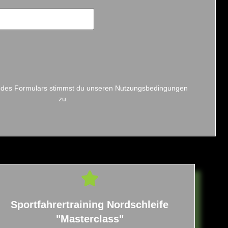
 des Formulars stimmst du unseren Nutzungsbedingungen
zu.
Sportfahrertraining Nordschleife
"Masterclass"