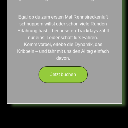
Egal ob du zum ersten Mal Rennstreckenluft
schnuppern willst oder schon viele Runden
Erfahrung hast – bei unseren Trackdays zählt
nur eins: Leidenschaft fürs Fahren.
Komm vorbei, erlebe die Dynamik, das
Kribbeln – und fahr mit uns den Alltag einfach
davon.​
Jetzt buchen