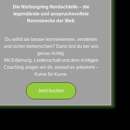
Die Nürburgring Nordschleife – die
legendärste und anspruchsvollste
Rennstrecke der Welt.
Du willst sie besser kennenlernen, verstehen
und sicher beherrschen? Dann bist du bei uns
genau richtig.
Mit Erfahrung, Leidenschaft und dem richtigen
Coaching zeigen wir dir, worauf es ankommt –
Kurve für Kurve.​
Jetzt buchen