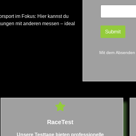
m
e
orsport im Fokus: Hier kannst du
gungen mit anderen messen – ideal
Submit
Mit dem Absenden
RaceTest
Unsere Testtage bieten professionelle