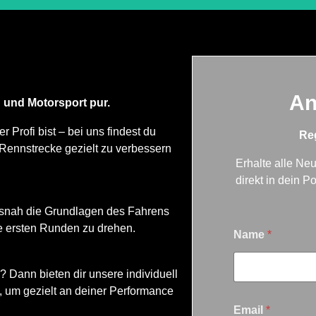
An
 und Motorsport pur.
r Profi bist – bei uns findest du
Reg
Rennstrecke gezielt zu verbessern
Erhalte alle Ne
direkt in dein 
xisnah die Grundlagen des Fahrens
E
ne ersten Runden zu drehen.
Name
*
m
a
i
 Dann bieten dir unsere individuell
l
, um gezielt an deiner Performance
N
a
Email
*