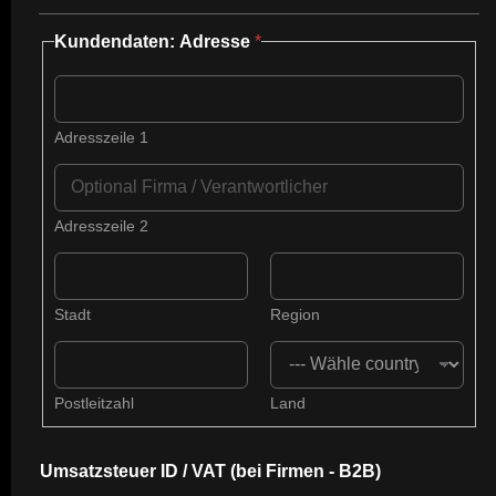
T
Kundendaten: Adresse
*
a
g
P
e
r
Adresszeile 1
s
o
n
a
Adresszeile 2
l
z
u
Stadt
Region
Postleitzahl
Land
Umsatzsteuer ID / VAT (bei Firmen - B2B)