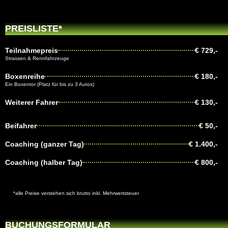
PREISLISTE*
Teilnahmepreis
€ 729,-
Strassen & Rennfahrzeuge
Boxenreihe
€ 180,-
Ein Boxentor (Platz für bis zu 3 Autos)
Weiterer Fahrer
€ 130,-
Beifahrer
€ 50,-
Coaching (ganzer Tag)
€ 1.400,-
Coaching (halber Tag)
€ 800,-
*alle Preise verstehen sich brutto inkl. Mehrwertsteuer
BUCHUNGSFORMULAR